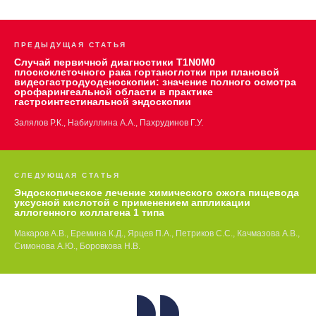
ПРЕДЫДУЩАЯ СТАТЬЯ
Случай первичной диагностики T1N0M0
плоскоклеточного рака гортаноглотки при плановой
видеогастродуоденоскопии: значение полного осмотра
орофарингеальной области в практике
гастроинтестинальной эндоскопии
Залялов Р.К., Набиуллина А.А., Пахрудинов Г.У.
СЛЕДУЮЩАЯ СТАТЬЯ
Эндоскопическое лечение химического ожога пищевода
уксусной кислотой с применением аппликации
аллогенного коллагена 1 типа
Макаров А.В., Еремина К.Д., Ярцев П.А., Петриков С.С., Качмазова А.В.,
Симонова А.Ю., Боровкова Н.В.