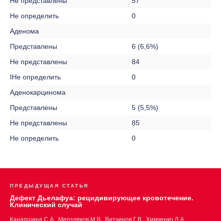
Не представлены
57
Не определить
0
Аденома
Представлены
6 (6,6%)
Не представлены
84
IНе определить
0
Аденокарцинома
Представлены
5 (5,5%)
Не представлены
85
Не определить
0
ПРЕДЫДУЩАЯ СТАТЬЯ
Дефект Дьелафуа: рецидивирующее кровотечение.
Клинический случай
Канапшина С.А., Мерзляков М.В., Витчинов Г.В., Химченко Л.А.,