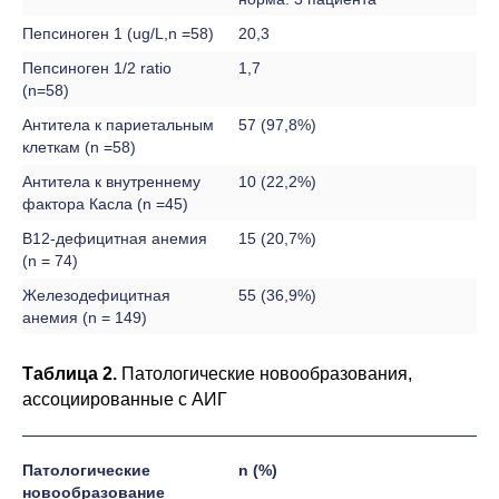
Пепсиноген 1 (ug/L,n =58)
20,3
Пепсиноген 1/2 ratio
1,7
(n=58)
Антитела к париетальным
57 (97,8%)
клеткам (n =58)
Антитела к внутреннему
10 (22,2%)
фактора Касла (n =45)
В12-дефицитная анемия
15 (20,7%)
(n = 74)
Железодефицитная
55 (36,9%)
анемия (n = 149)
Таблица 2.
Патологические новообразования,
ассоциированные с АИГ
Патологические
n (%)
новообразование