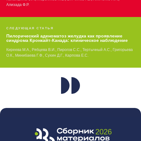
Ализада Ф.Р.
СЛЕДУЮЩАЯ СТАТЬЯ
Пилорический аденоматоз желудка как проявление
синдрома Кронкайт-Канада: клиническое наблюдение
Киреева М.А., Рябцева В.И., Пирогов С.С., Тертычный А.С., Григорьева
О.К., Минибаева Г.Ф., Сухин Д.Г., Карпова Е.С.
2026