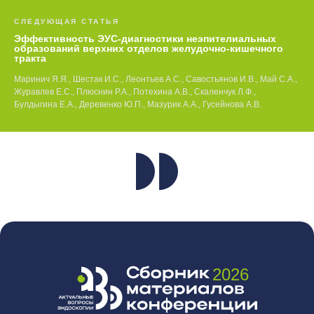
СЛЕДУЮЩАЯ СТАТЬЯ
Эффективность ЭУС-диагностики неэпителиальных
образований верхних отделов желудочно-кишечного
тракта
Маринич Я.Я., Шестак И.С., Леонтьев А.С., Савостьянов И.В., Май С.А.,
Журавлев Е.С., Плюснин Р.А., Потехина А.В., Скаленчук Л.Ф.,
Булдыгина Е.А., Деревенко Ю.П., Мазурик А.А., Гусейнова А.В.
2026