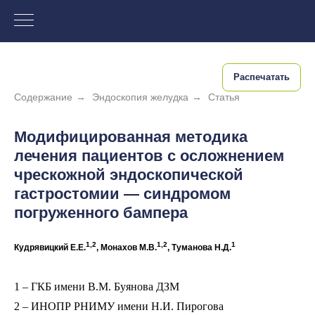
Распечатать
Содержание
→
Эндоскопия желудка
→
Статья
Модифицированная методика
лечения пациентов с осложнением
чрескожной эндоскопической
гастростомии — синдромом
погруженного бампера
1,2
1,2
1
Кудрявицкий Е.Е.
, Монахов М.В.
, Туманова Н.Д.
1 – ГКБ имени В.М. Буянова ДЗМ
2 – ИНОПР РНИМУ имени Н.И. Пирогова