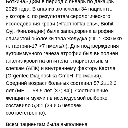
Боткина» ДЗМ в период с январь по декабрь
2025 года. В анализ включены 34 пациента,
у которых, по результатам серологического
исследования крови («ГастроПанель», Biohit
Oyj, Финляндия) была заподозрена атрофия
слизистой оболочки тела желудка (ПГ-1 <30 мкг/
л, гастрин-17 >7 пмоль/л). Для подтверждения
аутоиммунного генеза атрофии был выполнен
анализ крови на антитела к париетальным
клеткам (АПК) и внутреннему фактору Кастла
(Orgentec Diagnostika GmbH, Германия).
Средний возраст больных составил 57,2±12,3
лет (МЕ — 58,5 лет [37; 84]). Соотношение
женщин и мужчин в исследуемой выборке
составило 5,8:1 (29 и 5 человек
соответственно).
Всем пациентам была выполнена