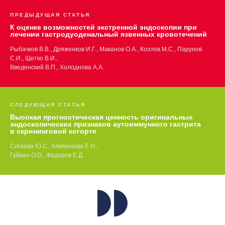
ПРЕДЫДУЩАЯ СТАТЬЯ
К оценке возможностей экстренной эндоскопии при
лечении гастродуоденальный язвенных кровотечений
Рыбачков В.В., Дряженков И.Г., Маканов О.А., Козлов М.С., Парунов
С.И., Щетко В.И.,
Введенский В.П., Холоднова А.А.
СЛЕДУЮЩАЯ СТАТЬЯ
Высокая прогностическая ценность оригинальных
эндоскопических признаков аутоиммунного гастрита
в скрининговой когорте
Сигаева Ю.С., Климонова Е.Н.,
Гуйван О.О., Федоров Е.Д.