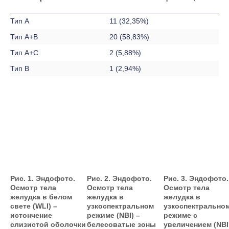
Тип А
11 (32,35%)
Тип А+В
20 (58,83%)
Тип А+С
2 (5,88%)
Тип В
1 (2,94%)
Рис. 1. Эндофото.
Рис. 2. Эндофото.
Рис. 3. Эндофото.
Осмотр тела
Осмотр тела
Осмотр тела
желудка в белом
желудка в
желудка в
свете (WLI) –
узкоспектральном
узкоспектрально
истончение
режиме (NBI) –
режиме с
слизистой оболочки
белесоватые зоны
увеличением (NBI