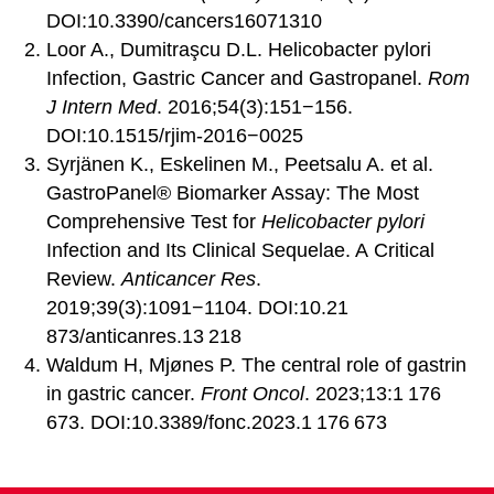
DOI:10.3390/cancers16071310
Loor A., Dumitraşcu D.L. Helicobacter pylori
Infection, Gastric Cancer and Gastropanel.
Rom
J Intern Med
. 2016;54(3):151−156.
DOI:10.1515/rjim-2016−0025
Syrjänen K., Eskelinen M., Peetsalu A. et al.
GastroPanel® Biomarker Assay: The Most
Comprehensive Test for
Helicobacter pylori
Infection and Its Clinical Sequelae. A Critical
Review.
Anticancer Res
.
2019;39(3):1091−1104. DOI:10.21
873/anticanres.13 218
Waldum H, Mjønes P. The central role of gastrin
in gastric cancer.
Front Oncol
. 2023;13:1 176
673. DOI:10.3389/fonc.2023.1 176 673