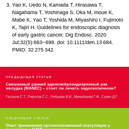
Yao K, Uedo N, Kamada T, Hirasawa T,
Nagahama T, Yoshinaga S, Oka M, Inoue K,
Mabe K, Yao T, Yoshida M, Miyashiro I, Fujimoto
K, Tajiri H. Guidelines for endoscopic diagnosis
of early gastric cancer. Dig Endosc. 2020
Jul;32(5):663−698. doi: 10.1111/den.13 684.
PMID: 32 275 342.
ПРЕДЫДУЩАЯ СТАТЬЯ
Смешанный ранний аденонейроэндокринный рак
желудка (MANEC) – стоит ли лечить эндоскопически?
Гасанов С.Т., Пирогов С.С., Рябцева В.И., Минибаева Г.Ф., Сухин Д.Г.
СЛЕДУЮЩАЯ СТАТЬЯ
Опыт применения аргоноплазменной коагуляции у