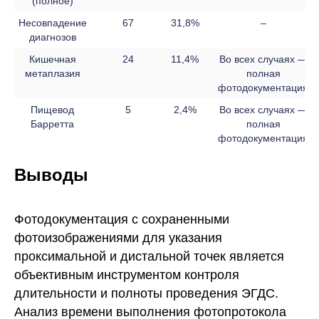
(полное)
Несовпадение
67
31,8%
–
диагнозов
Кишечная
24
11,4%
Во всех случаях —
метаплазия
полная
фотодокументация
Пищевод
5
2,4%
Во всех случаях —
Барретта
полная
фотодокументация
Выводы
Фотодокументация с сохраненными
фотоизображениями для указания
проксимальной и дистальной точек является
объективным инструментом контроля
длительности и полноты проведения ЭГДС.
Анализ времени выполнения фотопротокола