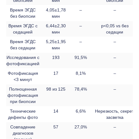
биопсией
мин
биопсии
Время ЭГДС
4,05±1,78
–
–
без биопсии
мин
Время ЭГДС с
6,44±2,30
–
p<0,05 vs без
седацией
мин
седации
Время ЭГДС
5,25±1,95
–
–
без седации
мин
Исследования с
193
91,5%
–
фотофиксацией
Фотофиксация
17
8,1%
–
<3 минут
Полноценная
98 из 125
78,4%
–
фотофиксация
при биопсии
Технические
14
6,6%
Нерезкость, секрет,
дефекты фото
засветка
Совпадение
57
27,0%
–
диагнозов