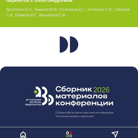
пациентов с GAVE-синдромом
Дробязгин Е.А., Чикинев Ю.В., Полежаев Д.С., Зеленина П.В., Семичев
С.В., Екимова В.Г., Жаныбаев Е.Ж.
2026
© Всероссийская научно-практическая конференция
"Актуальные вопросы эндоскопии"