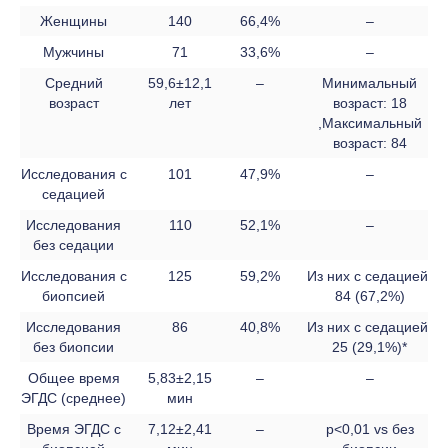
Женщины
140
66,4%
–
Мужчины
71
33,6%
–
Средний
59,6±12,1
–
Минимальный
возраст
лет
возраст: 18
,Максимальный
возраст: 84
Исследования с
101
47,9%
–
седацией
Исследования
110
52,1%
–
без седации
Исследования с
125
59,2%
Из них с седацией:
биопсией
84 (67,2%)
Исследования
86
40,8%
Из них с седацией:
без биопсии
25 (29,1%)*
Общее время
5,83±2,15
–
–
ЭГДС (среднее)
мин
Время ЭГДС с
7,12±2,41
–
p<0,01 vs без