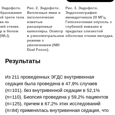
. Эндофото.
Рис. 2. Эндофото.
Рис. 3. Эндофото.
бразование
Виллезные ямки и
Эндосонография
ей трети тела
патологически
минидатчиком 20 МГц.
ка по
извитые
Гипоэхогенная опухоль с
ней стенке.
расширенные
глубиной инвазии в
р в белом
капилляры. Осмотр
пределах слизистой
(WLI).
в узкоспектральном
оболочки стенки желудка.
режиме с
увеличением (NBI
Dual Focus).
Результаты
Из 211 проведенных ЭГДС внутривенная
седация была проведена в 47,9% случаев
(n=101), без внутривенной седации в 52,1%
(n=110). Биопсия проведена у 59,2% пациентов
(n=125), причем в 67,2% этих исследований
(n=84) применялась внутривенная седация, что