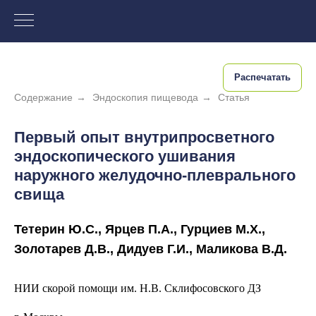
Распечатать
Содержание
→
Эндоскопия пищевода
→
Статья
Первый опыт внутрипросветного
эндоскопического ушивания
наружного желудочно-плеврального
свища
Тетерин Ю.С., Ярцев П.А., Гурциев М.Х.,
Золотарев Д.В., Дидуев Г.И., Маликова В.Д.
НИИ скорой помощи им. Н.В. Склифосовского ДЗ