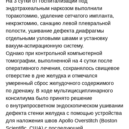
На 3 сутки от госпитализации под
эндотрахеальным наркозом выполнили
торакотомию, удаление сетчатого импланта,
некрэктомию, санацию левой плевральной
полости, ушивание дефекта диафрагмы
отдельными узловыми швами и установку
вакуум-аспирационную систему.
Однако при контрольной компьютерной
томографии, выполненной на 4 сутки после
оперативного лечения, сохранялось свищевое
отверстие в дне желудка и отмечался
умеренный сброс желудочного содержимого
по дренажу. В ходе мультицисциплинарного
консилиума было принято решение
о внутрипросветном эндоскопическом ушивании
дефекта стенки желудка с помощью устройства
для наложения швов Apollo Overstitch (Boston
Scientific, США) с последующей