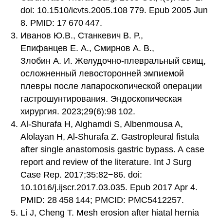
doi: 10.1510/icvts.2005.108 779. Epub 2005 Jun
8. PMID: 17 670 447.
Иванов Ю.В., Станкевич В. Р.,
Епифанцев Е. А., Смирнов А. В.,
Злобин А. И. Желудочно-плевральный свищ,
осложненный левосторонней эмпиемой
плевры после лапароскопической операции
гастрошунтирования. Эндоскопическая
хирургия. 2023;29(6):98 102.
Al-Shurafa H, Alghamdi S, Albenmousa A,
Alolayan H, Al-Shurafa Z. Gastropleural fistula
after single anastomosis gastric bypass. A case
report and review of the literature. Int J Surg
Case Rep. 2017;35:82−86. doi:
10.1016/j.ijscr.2017.03.035. Epub 2017 Apr 4.
PMID: 28 458 144; PMCID: PMC5412257.
Li J, Cheng T. Mesh erosion after hiatal hernia