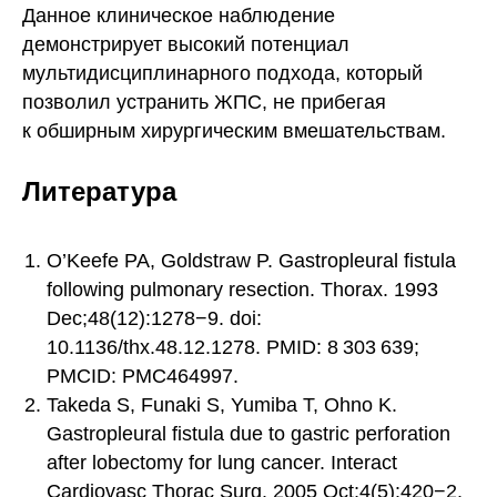
Данное клиническое наблюдение
демонстрирует высокий потенциал
мультидисциплинарного подхода, который
позволил устранить ЖПС, не прибегая
к обширным хирургическим вмешательствам.
Литература
O’Keefe PA, Goldstraw P. Gastropleural fistula
following pulmonary resection. Thorax. 1993
Dec;48(12):1278−9. doi:
10.1136/thx.48.12.1278. PMID: 8 303 639;
PMCID: PMC464997.
Takeda S, Funaki S, Yumiba T, Ohno K.
Gastropleural fistula due to gastric perforation
after lobectomy for lung cancer. Interact
Cardiovasc Thorac Surg. 2005 Oct;4(5):420−2.