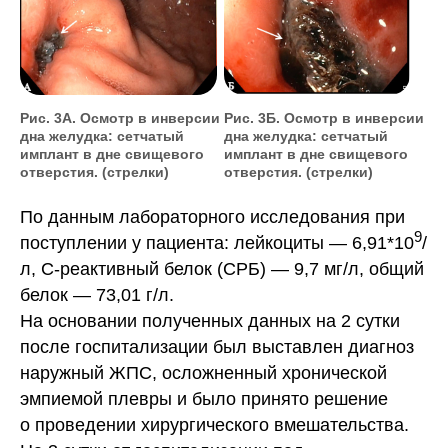
Рис. 3А. Осмотр в инверсии
Рис. 3Б. Осмотр в инверсии
дна желудка: сетчатый
дна желудка: сетчатый
имплант в дне свищевого
имплант в дне свищевого
отверстия. (стрелки)
отверстия. (стрелки)
По данным лабораторного исследования при
9
поступлении у пациента: лейкоциты — 6,91*10
/
л, С-реактивный белок (СРБ) — 9,7 мг/л, общий
белок — 73,01 г/л.
На основании полученных данных на 2 сутки
после госпитализации был выставлен диагноз
наружный ЖПС, осложненный хронической
эмпиемой плевры и было принято решение
о проведении хирургического вмешательства.