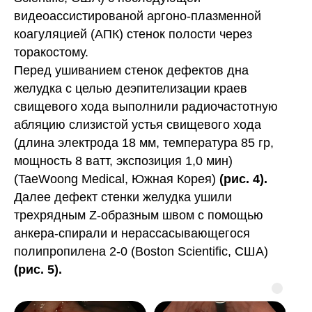
видеоассистированой аргоно-плазменной
коагуляцией (АПК) стенок полости через
торакостому.
Перед ушиванием стенок дефектов дна
желудка с целью деэпителизации краев
свищевого хода выполнили радиочастотную
абляцию слизистой устья свищевого хода
(длина электрода 18 мм, температура 85 гр,
мощность 8 ватт, экспозиция 1,0 мин)
(TaeWoong Medical, Южная Корея)
(рис. 4).
Далее дефект стенки желудка ушили
трехрядным Z-образным швом с помощью
анкера-спирали и нерассасывающегося
полипропилена 2-0 (Boston Scientific, США)
(рис. 5).