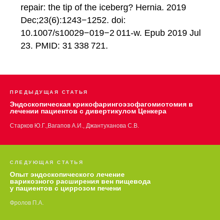
repair: the tip of the iceberg? Hernia. 2019
Dec;23(6):1243−1252. doi:
10.1007/s10029−019−2 011-w. Epub 2019 Jul
23. PMID: 31 338 721.
ПРЕДЫДУЩАЯ СТАТЬЯ
Эндоскопическая крикофарингоэзофагомиотомия в
лечении пациентов с дивертикулом Ценкера
Старков Ю.Г.,Вагапов А.И., Джантуханова С.В.
СЛЕДУЮЩАЯ СТАТЬЯ
Опыт эндоскопического лечение
варикозного расширения вен пищевода
у пациентов с циррозом печени
Фролов П.А.