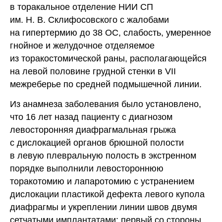
в торакальное отделение НИИ СП
им. Н. В. Склифосовского с жалобами
на гипертермию до 38 ОС, слабость, умеренное
гнойное и желудочное отделяемое
из торакостомической раны, располагающейся
на левой половине грудной стенки в VII
межреберье по средней подмышечной линии.
Из анамнеза заболевания было установлено,
что 16 лет назад пациенту с диагнозом
левосторонняя диафрагмальная грыжа
с дислокацией органов брюшной полости
в левую плевральную полость в экстренном
порядке выполнили левостороннюю
торакотомию и лапаротомию с устранением
дислокации пластикой дефекта левого купола
диафрагмы и укреплении линии швов двумя
сетчатыми имплантатами: первый со стороны