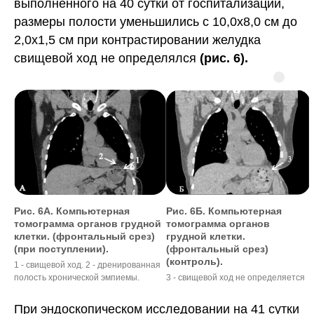
выполненного на 40 сутки от госпитализации,
размеры полости уменьшились с 10,0х8,0 см до
2,0х1,5 см при контрастировании желудка
свищевой ход не определялся
(рис. 6).
Рис. 6А. Компьютерная
Рис. 6Б. Компьютерная
томограмма органов грудной
томограмма органов
клетки. (фронтальный срез)
грудной клетки.
(при поступлении).
(фронтальный срез)
(контроль).
1 - свищевой ход. 2 - дренированная
полость хронической эмпиемы.
3 - свищевой ход не определяется
При эндоскопическом исследовании на 41 сутки