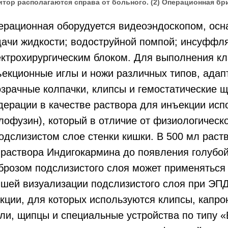
тор располагаются справа от больного. (2) Операционная бри
ерационная оборудуется видеоэндоскопом, ос
дачи жидкости; водоструйной помпой; инсуффля
ектрохирургическим блоком. Для выполнения к
екционные иглы и ножи различных типов, адап
зрачные колпачки, клипсы и гемостатические щ
дерации в качестве раствора для инъекции ис
лофузин), который в отличие от физиологическ
одслизистом слое стенки кишки. В 500 мл рас
раствора Индигокармина до появления голубой
брозом подслизистого слоя может применяться 
чшей визуализации подслизистого слоя при ЭП
кции, для которых используются клипсы, капро
ли, щипцы и специальные устройства по типу «