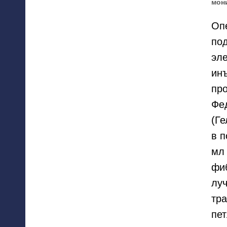
мони
Оп
по
эл
инъ
про
Фе
(Ге
в п
мл 
фи
лу
тра
пет