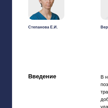
Степанова Е.И.
Вер
Введение
В 
по
тра
до
уда