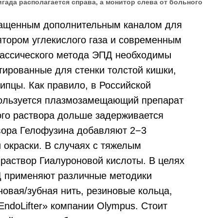
гада располагается справа, а монитор слева от больного
нащенным дополнительным каналом для
тором углекислого газа и современным
лассического метода ЭПД необходимы
тированные для стенки толстой кишки,
ипцы. Как правило, в Российской
пользуется плазмозамещающий препарат
ого раствора дольше задерживается
твора Гелофузина добавляют 2−3
 окраски. В случаях с тяжелым
раствор Гиалуроновой кислоты. В целях
Д применяют различные методики
новая/зубная нить, резиновые кольца,
EndoLifter» компании Olympus. Стоит