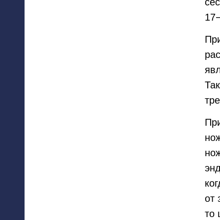
се
17
При
рас
явл
Та
тр
При
нож
нож
энд
ког
от 
то 