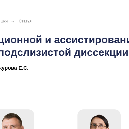
ишки
→
Статья
ционной и ассистирован
подслизистой диссекции
курова Е.С.