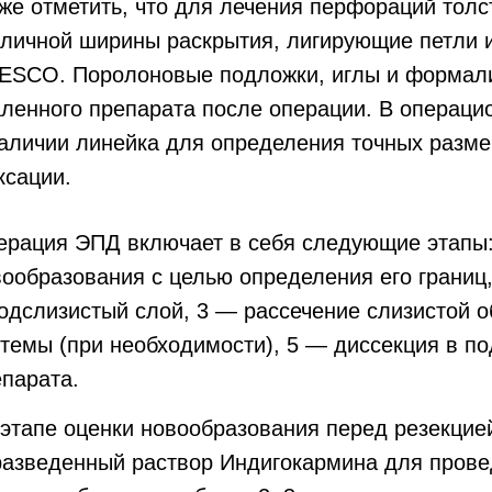
же отметить, что для лечения перфораций тол
зличной ширины раскрытия, лигирующие петли
ESCO. Поролоновые подложки, иглы и формали
ленного препарата после операции. В операци
наличии линейка для определения точных разме
ксации.
ерация ЭПД включает в себя следующие этапы:
ообразования с целью определения его границ
одслизистый слой, 3 — рассечение слизистой 
темы (при необходимости), 5 — диссекция в п
парата.
этапе оценки новообразования перед резекцие
разведенный раствор Индигокармина для прове