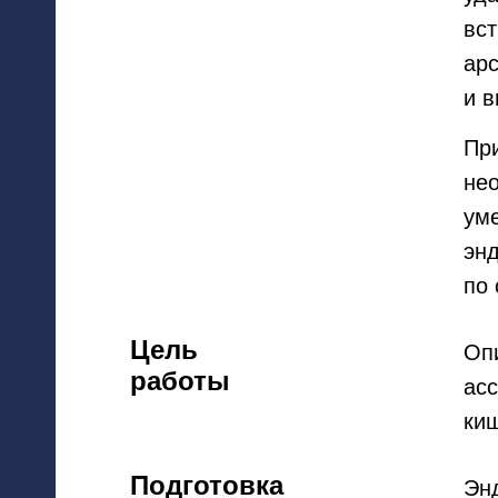
вс
ар
и в
При
не
ум
эн
по 
Цель
Оп
работы
асс
киш
Подготовка
Эн