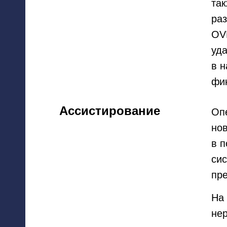
так
ра
OV
уда
в 
фи
Ассистирование
Оп
нов
в п
сис
пре
На 
не