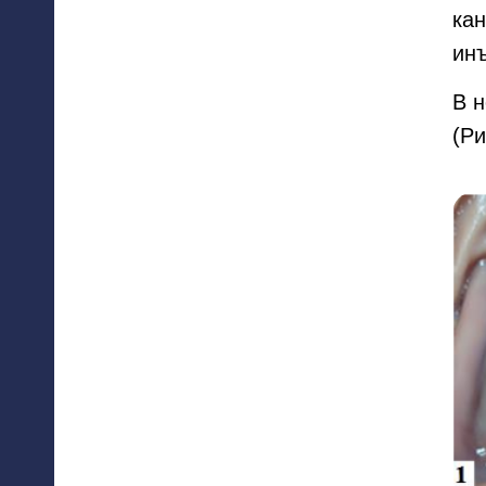
кан
инъ
В н
(Ри