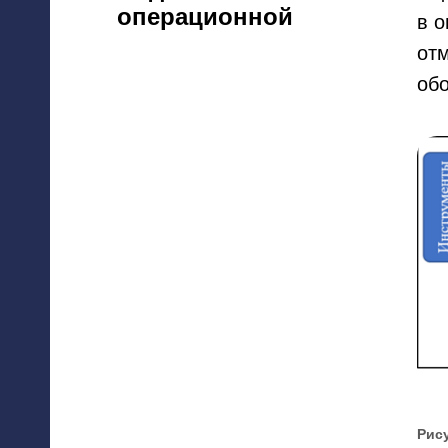
операционной
в о
от
обо
Рис