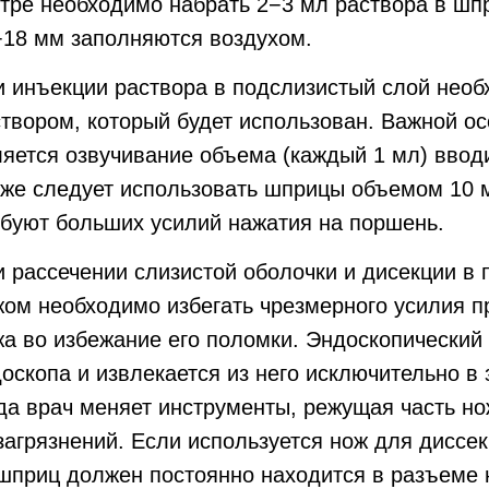
стре необходимо набрать 2−3 мл раствора в шп
−18 мм заполняются воздухом.
 инъекции раствора в подслизистый слой необ
твором, который будет использован. Важной о
яется озвучивание объема (каждый 1 мл) ввод
кже следует использовать шприцы объемом 10 
ебуют больших усилий нажатия на поршень.
 рассечении слизистой оболочки и дисекции в
ом необходимо избегать чрезмерного усилия п
а во избежание его поломки. Эндоскопический
оскопа и извлекается из него исключительно в 
да врач меняет инструменты, режущая часть н
загрязнений. Если используется нож для диссе
шприц должен постоянно находится в разъеме 