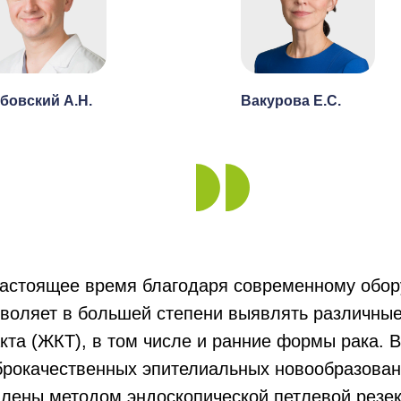
бовский А.Н.
Вакурова Е.С.
настоящее время благодаря современному обор
зволяет в большей степени выявлять различны
кта (ЖКТ), в том числе и ранние формы рака. 
брокачественных эпителиальных новообразован
лены методом эндоскопической петлевой резек