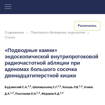
Распечатать
Содержание
→
Панктреато-билиарная эндоскопия
→
Статья
«Подводные камни»
эндоскопической внутрипротоковой
радиочастотной абляции при
аденомах большого сосочка
двенадцатиперстной кишки
1,2
1,2
1,2
Будзинский С.А.
, Шаповальянц С.Г.
, Козырь Л.В.
, Алиев
1,2
1,2
1,2
Д.А.
, Платонова Е.Н.
, Фёдоров Е.Д.