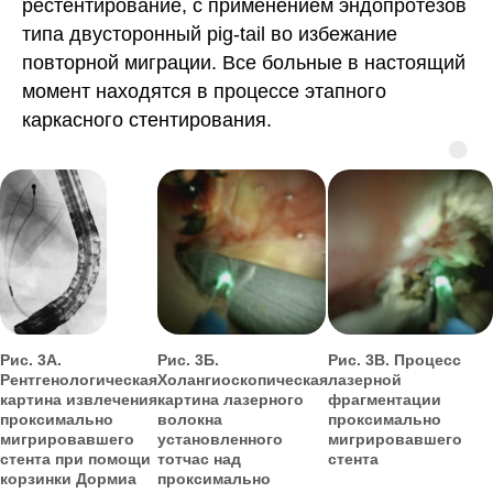
рестентирование, с применением эндопротезов
типа двусторонный pig-tail во избежание
повторной миграции. Все больные в настоящий
момент находятся в процессе этапного
каркасного стентирования.
Рис. 3А.
Рис. 3Б.
Рис. 3В. Процесс
Рентгенологическая
Холангиоскопическая
лазерной
картина извлечения
картина лазерного
фрагментации
проксимально
волокна
проксимально
мигрировавшего
установленного
мигрировавшего
стента при помощи
тотчас над
стента
корзинки Дормиа
проксимально