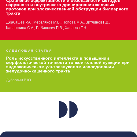
Сравнение эффективности и безопасности методов
наружного и внутреннего дренирования желчных
протоков при злокачественной обструкции билиарного
тракта
Джабашев Р.А., Мерзляков М.В., Попова М.А., Витчинов Г.В.,
Канапшина С.А., Рабинович П.В., Хапаева Т.Н.
СЛЕДУЮЩАЯ СТАТЬЯ
Роль искусственного интеллекта в повышении
морфологической точности тонкоигольной пункции при
эндоскопическом ультразвуковом исследовании
желудочно-кишечного тракта
Дубровин В.Ю.