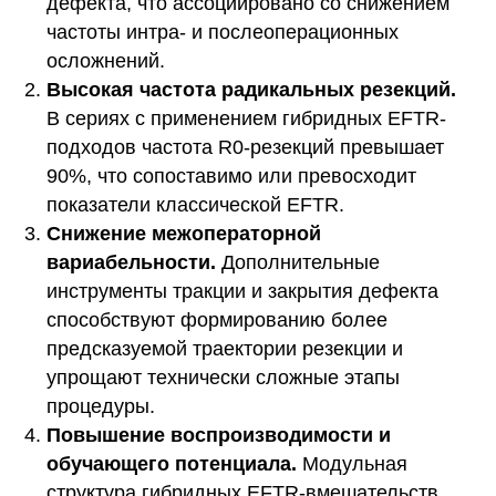
дефекта, что ассоциировано со снижением
частоты интра- и послеоперационных
осложнений.
Высокая частота радикальных резекций.
В сериях с применением гибридных EFTR-
подходов частота R0-резекций превышает
90%, что сопоставимо или превосходит
показатели классической EFTR.
Снижение межоператорной
вариабельности.
Дополнительные
инструменты тракции и закрытия дефекта
способствуют формированию более
предсказуемой траектории резекции и
упрощают технически сложные этапы
процедуры.
Повышение воспроизводимости и
обучающего потенциала.
Модульная
структура гибридных EFTR-вмешательств