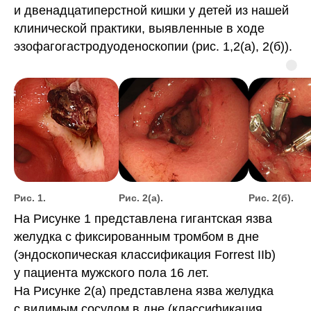
и двенадцатиперстной кишки у детей из нашей
клинической практики, выявленные в ходе
эзофагогастродуоденоскопии (рис. 1,2(а), 2(б)).
Рис. 1.
Рис. 2(а).
Рис. 2(б).
На Рисунке 1 представлена гигантская язва
желудка с фиксированным тромбом в дне
(эндоскопическая классификация Forrest IIb)
у пациента мужского пола 16 лет.
На Рисунке 2(а) представлена язва желудка
с видимым сосудом в дне (классификация