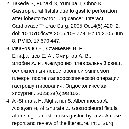
Takeda S, Funaki S, Yumiba T, Ohno K.
Gastropleural fistula due to gastric perforation
after lobectomy for lung cancer. Interact
Cardiovasc Thorac Surg. 2005 Oct;4(5):420−2.
doi: 10.1510/icvts.2005.108 779. Epub 2005 Jun
8. PMID: 17 670 447.
Иванов Ю.В., Станкевич В. Р.,
Епифанцев Е. А., Смирнов А. В.,
Злобин А. И. Желудочно-плевральный свищ,
осложненный левосторонней эмпиемой
плевры после лапароскопической операции
гастрошунтирования. Эндоскопическая
хирургия. 2023;29(6):98 102.
Al-Shurafa H, Alghamdi S, Albenmousa A,
Alolayan H, Al-Shurafa Z. Gastropleural fistula
after single anastomosis gastric bypass. A case
report and review of the literature. Int J Surg