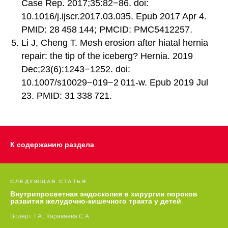
Case Rep. 2017;35:82−86. doi:
10.1016/j.ijscr.2017.03.035. Epub 2017 Apr 4.
PMID: 28 458 144; PMCID: PMC5412257.
Li J, Cheng T. Mesh erosion after hiatal hernia
repair: the tip of the iceberg? Hernia. 2019
Dec;23(6):1243−1252. doi:
10.1007/s10029−019−2 011-w. Epub 2019 Jul
23. PMID: 31 338 721.
К содержанию раздела
СЛЕДУЮЩАЯ СТАТЬЯ
Внутрипросветная эндоскопия в хирургии пороков
развития желудочно-кишечного тракта у детей
Волерт Т.А., Караваева С.А.