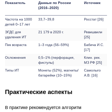
Показатель
Данные по России
Источник
(2016–2020)
Частота на 1000
33,7–39,8
Росстат [26]
детей 0–17 лет
ЭГДС для
21 179 в 2020 г.
Ревишвили
удаления ИТ
[25]
Пик возраста
1–3 года (56–59%)
Бабича И.С.
[17]
Осложнения
0,5–1% (перфорация,
Клин. рек.
фистулы)
МЗ РФ [25]
Типы ИТ
Монеты (52%), магниты/
Самолыго
батарейки (10–15%)
А.В. [16]
Практические аспекты
В практике рекомендуется алгоритм