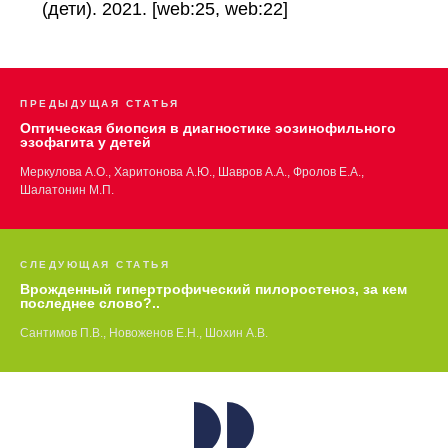
(дети). 2021. [web:25, web:22]
ПРЕДЫДУЩАЯ СТАТЬЯ
Оптическая биопсия в диагностике эозинофильного
эзофагита у детей
Меркулова А.О., Харитонова А.Ю., Шавров А.А., Фролов Е.А.,
Шалатонин М.П.
СЛЕДУЮЩАЯ СТАТЬЯ
Врожденный гипертрофический пилоростеноз, за кем
последнее слово?..
Сантимов П.В., Новоженов Е.Н., Шохин А.В.