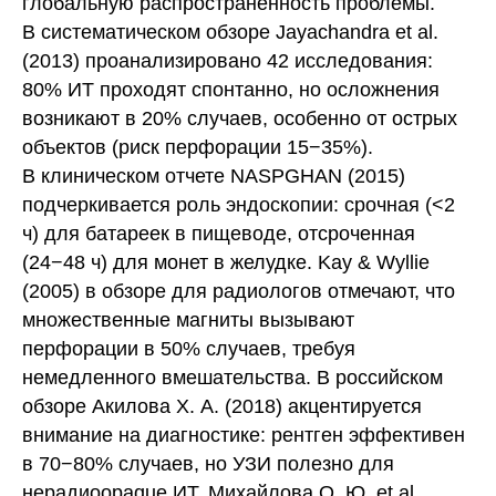
глобальную распространенность проблемы.
В систематическом обзоре Jayachandra et al.
(2013) проанализировано 42 исследования:
80% ИТ проходят спонтанно, но осложнения
возникают в 20% случаев, особенно от острых
объектов (риск перфорации 15−35%).
В клиническом отчете NASPGHAN (2015)
подчеркивается роль эндоскопии: срочная (<2
ч) для батареек в пищеводе, отсроченная
(24−48 ч) для монет в желудке. Kay & Wyllie
(2005) в обзоре для радиологов отмечают, что
множественные магниты вызывают
перфорации в 50% случаев, требуя
немедленного вмешательства. В российском
обзоре Акилова Х. А. (2018) акцентируется
внимание на диагностике: рентген эффективен
в 70−80% случаев, но УЗИ полезно для
нерадиоopaque ИТ. Михайлова О. Ю. et al.