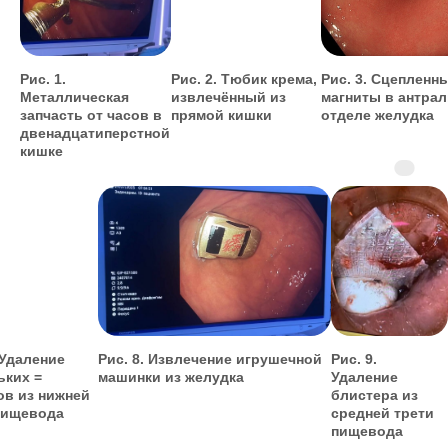
Рис. 1.
Рис. 2. Тюбик крема,
Рис. 3. Сцепленн
Металлическая
извлечённый из
магниты в антра
запчасть от часов в
прямой кишки
отделе желудка
двенадцатиперстной
кишке
 Удаление
Рис. 8. Извлечение игрушечной
Рис. 9.
ьких =
машинки из желудка
Удаление
ов из нижней
блистера из
пищевода
средней трети
пищевода